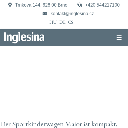
Trnkova 144, 628 00 Brno
+420 544217100
kontakt@inglesina.cz
HU
DE
CS
Maior
For big adventures!
Maior
For big adventures!
Der Sportkinderwagen Maior ist kompakt,