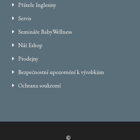
Přátele Inglesiny
Servis
Semináře BabyWellness
Náš Eshop
Prodejny
Bezpečnostní upozornění k výrobkům
Ochrana soukromí