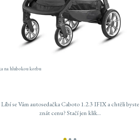
ka na hlubokou korbu
Líbí se Vám autosedačka Caboto 1.2.3 IFIX
a chtěli byste
znát cenu? Stačí jen klik...