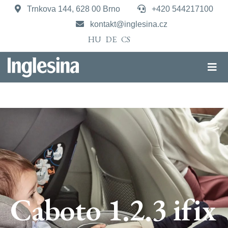
Trnkova 144, 628 00 Brno
+420 544217100
kontakt@inglesina.cz
HU
DE
CS
Caboto 1.2.3 ifix