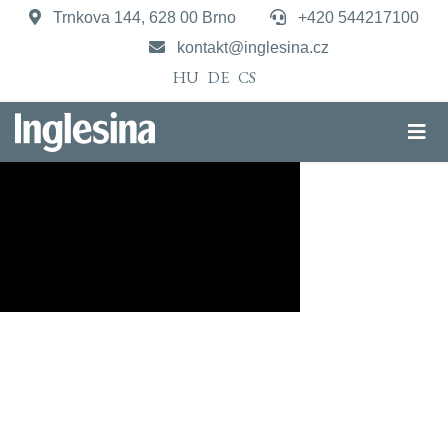
Trnkova 144, 628 00 Brno
+420 544217100
kontakt@inglesina.cz
HU
DE
CS
Přístavná postýlka
Welcome Bed®