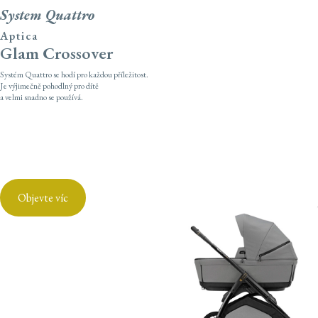
System Quattro
Aptica
Glam Crossover
Systém Quattro se hodí pro každou příležitost.
Je výjimečně pohodlný pro dítě
a velmi snadno se používá.
Objevte víc