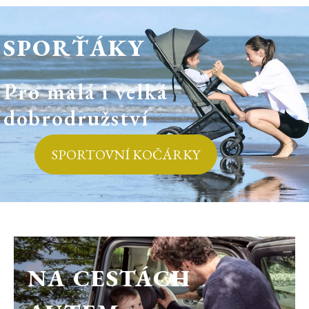
SPORŤÁKY
Pro malá i velká
dobrodružství
SPORTOVNÍ KOČÁRKY
NA CESTÁCH