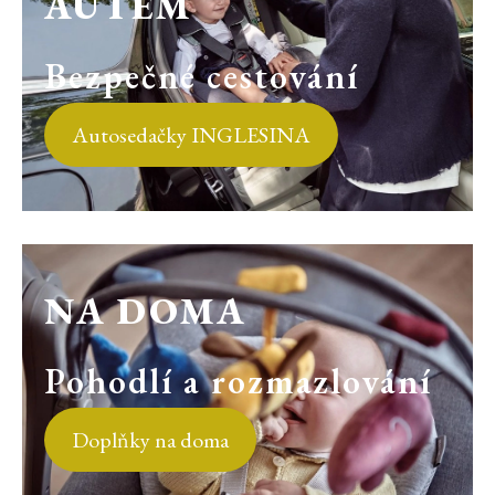
AUTEM
Bezpečné cestování
Autosedačky INGLESINA
NA DOMA
Pohodlí a rozmazlování
Doplňky na doma