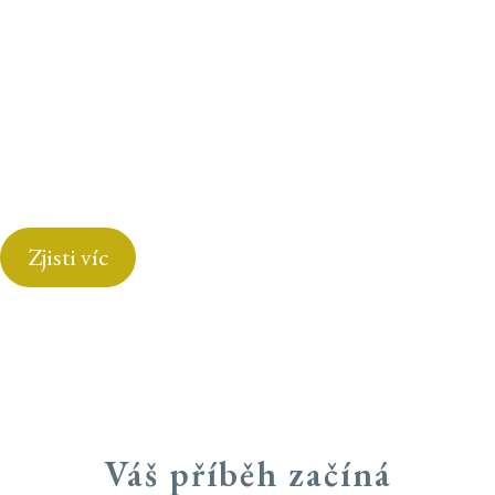
SYSTÉM
QUATTRO
Non-Stop Sleeping
Zjisti víc
Váš příběh začíná